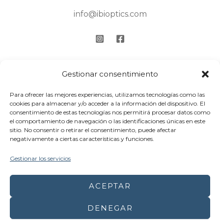
info@ibioptics.com
Textos Legales
Gestionar consentimiento
Aviso Legal
Para ofrecer las mejores experiencias, utilizamos tecnologías como las
cookies para almacenar y/o acceder a la información del dispositivo. El
consentimiento de estas tecnologías nos permitirá procesar datos como
Política de Privacidad
el comportamiento de navegación o las identificaciones únicas en este
sitio. No consentir o retirar el consentimiento, puede afectar
Cookies
negativamente a ciertas características y funciones.
Accesibilidad
Gestionar los servicios
Mapa del sitio
ACEPTAR
DENEGAR